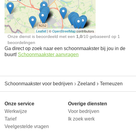
Schoonmaakster bij
jou in de buurt
Leaflet
| ©
OpenStreetMap
contributors
Onze dienst is beoordeeld met een
1,0
/
10
gebaseerd op
1
beoordelingen
Ga direct op zoek naar een schoonmaakster bij jou in de
buurt!
Schoonmaakster aanvragen
Schoonmaakster voor bedrijven
Zeeland
Terneuzen
Onze service
Overige diensten
Werkwijze
Voor bedrijven
Tarief
Ik zoek werk
Veelgestelde vragen