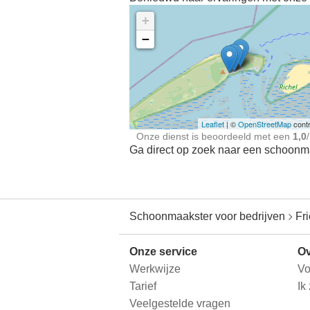
+
−
Ontdek meer ervaringe
Schoonmaakster bij
jou in de buurt
Leaflet
| ©
OpenStreetMap
contr
Onze dienst is beoordeeld met een
1,0
/
Ga direct op zoek naar een schoonmaa
Schoonmaakster voor bedrijven
Fr
Onze service
Ov
Werkwijze
Vo
Tarief
Ik
Veelgestelde vragen