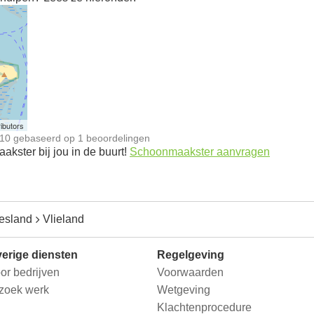
n
ibutors
10
gebaseerd op
1
beoordelingen
kster bij jou in de buurt!
Schoonmaakster aanvragen
iesland
Vlieland
erige diensten
Regelgeving
or bedrijven
Voorwaarden
 zoek werk
Wetgeving
Klachtenprocedure