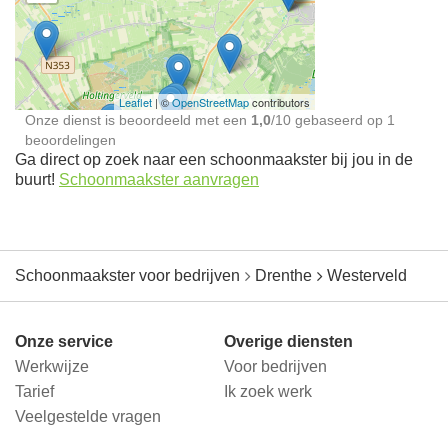
Schoonmaakster bij
jou in de buurt
Leaflet
| ©
OpenStreetMap
contributors
Onze dienst is beoordeeld met een
1,0
/
10
gebaseerd op
1
beoordelingen
Ga direct op zoek naar een schoonmaakster bij jou in de
buurt!
Schoonmaakster aanvragen
Schoonmaakster voor bedrijven
Drenthe
Westerveld
Onze service
Overige diensten
Werkwijze
Voor bedrijven
Tarief
Ik zoek werk
Veelgestelde vragen