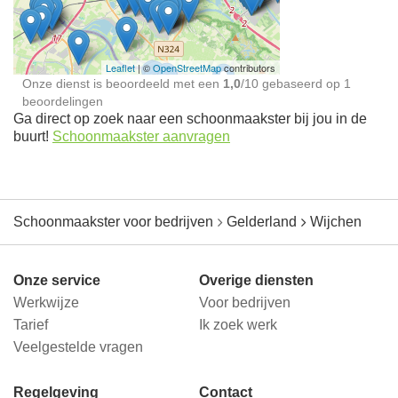
jou in de buurt
Leaflet
| ©
OpenStreetMap
contributors
Onze dienst is beoordeeld met een
1,0
/
10
gebaseerd op
1
beoordelingen
Ga direct op zoek naar een schoonmaakster bij jou in de
buurt!
Schoonmaakster aanvragen
Schoonmaakster voor bedrijven
Gelderland
Wijchen
Onze service
Overige diensten
Werkwijze
Voor bedrijven
Tarief
Ik zoek werk
Veelgestelde vragen
Regelgeving
Contact