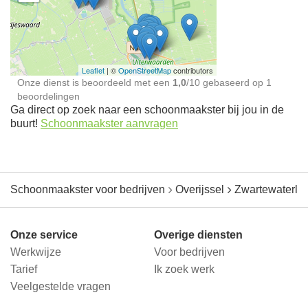
Schoonmaakster bij
jou in de buurt
Leaflet
| ©
OpenStreetMap
contributors
Onze dienst is beoordeeld met een
1,0
/
10
gebaseerd op
1
beoordelingen
Ga direct op zoek naar een schoonmaakster bij jou in de
buurt!
Schoonmaakster aanvragen
Schoonmaakster voor bedrijven
Overijssel
Zwartewaterla
Onze service
Overige diensten
Werkwijze
Voor bedrijven
Tarief
Ik zoek werk
Veelgestelde vragen